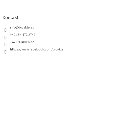
Kontakt
info
@
bicykle.eu
+421 54 472 2742
+421 904089272
https://www.facebook.com/bicykle