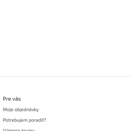
Z
á
p
ä
Pre vás
t
Moje objednávky
i
e
Potrebujem poradiť?
Výmena tovaru