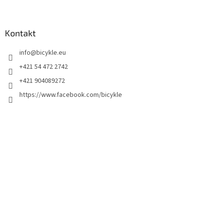
Kontakt
info
@
bicykle.eu
+421 54 472 2742
+421 904089272
https://www.facebook.com/bicykle