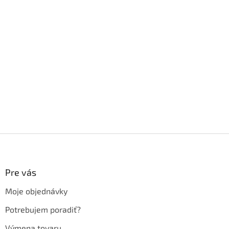
Z
á
p
ä
Pre vás
t
Moje objednávky
i
e
Potrebujem poradiť?
Výmena tovaru