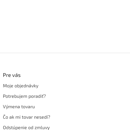
Z
á
p
ä
Pre vás
t
Moje objednávky
i
e
Potrebujem poradiť?
Výmena tovaru
Čo ak mi tovar nesedí?
Odstúpenie od zmluvy