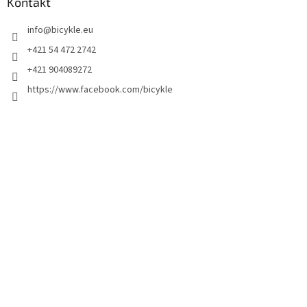
Kontakt
info
@
bicykle.eu
+421 54 472 2742
+421 904089272
https://www.facebook.com/bicykle