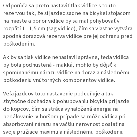
Odporúča sa preto nastaviť tlak vidlice s touto
rezervou tak, že si jazdec sadne na bicykel stojacom
na mieste a ponor vidlice by sa mal pohybovať v
rozpätí 1 - 1,5 cm (sag vidlice), čím sa vlastne vytvára
spodná dorazová rezerva vidlice pre jej ochranu pred
poškodením.
Ak by sa tlak vidlice nenastavil správne, teda vidlica
by bola podhustená - mäkká, mohlo by dôjsť k
spomínanému nárazu vidlice na doraz a následnému
poškodeniu vnútorných komponentov vidlice.
Veľa jazdcov toto nastavenie podceňuje a tak
zbytočne dochádza k pohupovaniu bicykla pri jazde
do kopcov, čím sa stráca vynaložená energia na
pedálovanie. V horšom prípade sa môže vidlica pri
absorbovaní nárazu na väčšiu nerovnosť dostať na
svoje pružiace maximu a následnému poškodeniu