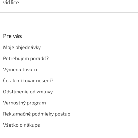
vidlice.
Z
á
p
ä
Pre vás
t
Moje objednávky
i
e
Potrebujem poradiť?
Výmena tovaru
Čo ak mi tovar nesedí?
Odstúpenie od zmluvy
Vernostný program
Reklamačné podmieky postup
Všetko o nákupe