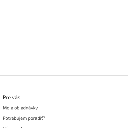
Z
á
p
ä
Pre vás
t
Moje objednávky
i
e
Potrebujem poradiť?