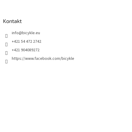
Kontakt
info
@
bicykle.eu
+421 54 472 2742
+421 904089272
https://www.facebook.com/bicykle