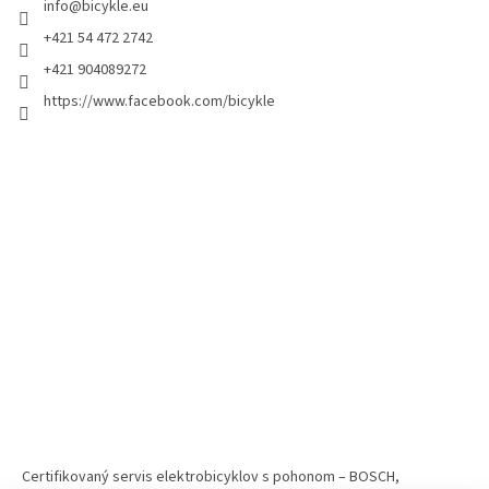
info
@
bicykle.eu
+421 54 472 2742
+421 904089272
https://www.facebook.com/bicykle
Certifikovaný servis elektrobicyklov s pohonom – BOSCH,