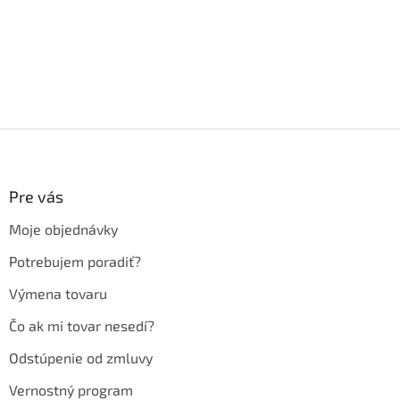
Z
á
p
ä
Pre vás
t
Moje objednávky
i
e
Potrebujem poradiť?
Výmena tovaru
Čo ak mi tovar nesedí?
Odstúpenie od zmluvy
Vernostný program