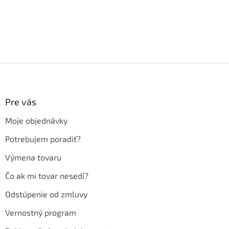
Z
á
p
ä
Pre vás
t
Moje objednávky
i
e
Potrebujem poradiť?
Výmena tovaru
Čo ak mi tovar nesedí?
Odstúpenie od zmluvy
Vernostný program