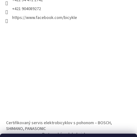
+421 54 472 2742
+421 904089272
https://www.facebook.com/bicykle
Certifikovaný servis elektrobicyklov s pohonom – BOSCH,
SHIMANO, PANASONIC
Partnerský web hokejshop.eu