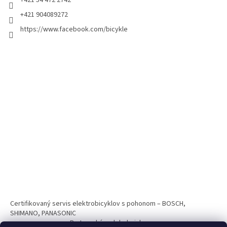
+421 54 472 2742
+421 904089272
https://www.facebook.com/bicykle
Certifikovaný servis elektrobicyklov s pohonom – BOSCH,
SHIMANO, PANASONIC
Partnerský web hokejshop.eu