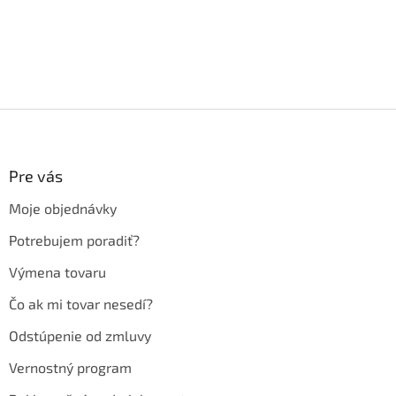
Z
á
p
ä
Pre vás
t
Moje objednávky
i
e
Potrebujem poradiť?
Výmena tovaru
Čo ak mi tovar nesedí?
Odstúpenie od zmluvy
Vernostný program