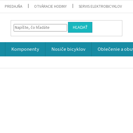
PREDAJŇA
OTVÁRACIE HODINY
SERVIS ELEKTROBICYKLOV
HĽADAŤ
Komponenty
Nosiče bicyklov
Oblečenie a obu