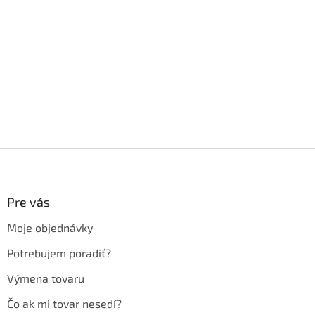
Z
á
p
ä
Pre vás
t
Moje objednávky
i
e
Potrebujem poradiť?
Výmena tovaru
Čo ak mi tovar nesedí?