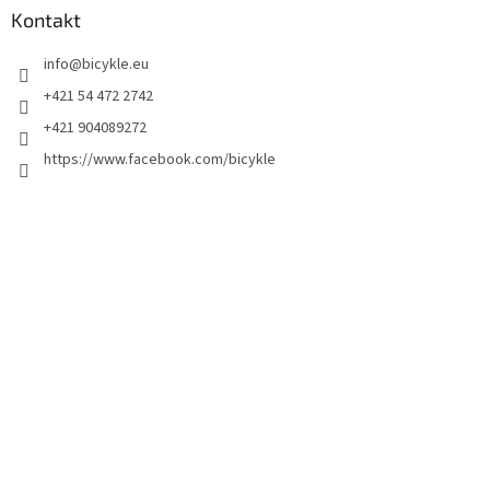
Kontakt
info
@
bicykle.eu
+421 54 472 2742
+421 904089272
https://www.facebook.com/bicykle