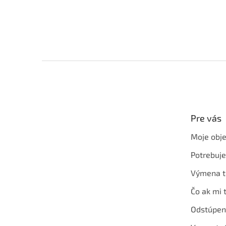
Z
á
p
ä
t
Pre vás
i
e
Moje obj
Potrebuj
Výmena t
Čo ak mi 
Odstúpen