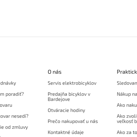
O nás
Praktic
ednávky
Servis elektrobicyklov
Sledovan
em poradiť?
Predajňa bicyklov v
Nákup na
Bardejove
ovaru
Ako naku
Otváracie hodiny
tovar nesedí?
Ako zvoli
Prečo nakupovať u nás
veľkosť b
ie od zmluvy
Kontaktné údaje
Ako za to