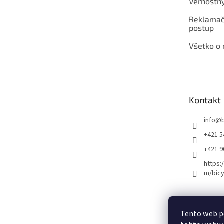
Vernostn
Reklamač
postup
Všetko o
Kontakt
info
@
+421 5
+421 
https:
m/bicy
Certifikovaný se
Tento web p