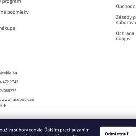
ý program
Obchodn
né podmieky
Zásady p
súborov 
 nákupe
Ochrana
údajov
bicykle.eu
4 472 2742
904089272
//www.facebook.co
kle
rvis elektrobicyklov s pohonom – BOSCH, SHIMANO, PANASONIC
Partnerský
oužíva súbory cookie. Ďalším prechádzaním
Odmietnuť