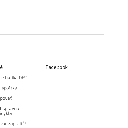
ké
Facebook
ie balíka DPD
 splátky
povať
ť správnu
icykla
var zaplatiť?