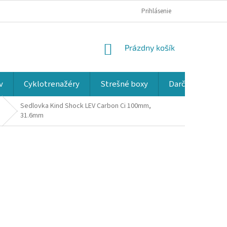
Prihlásenie
NÁKUPNÝ
Prázdny košík
KOŠÍK
v
Cyklotrenažéry
Strešné boxy
Darčekové kup
Sedlovka Kind Shock LEV Carbon Ci 100mm,
31.6mm