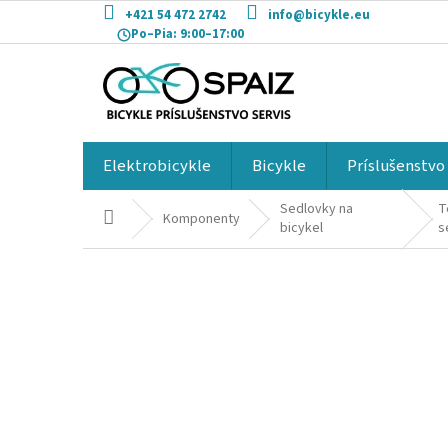
Prejsť
+421 54 472 2742
info@bicykle.eu
na
Po–Pia:
9:00–17:00
obsah
Elektrobicykle
Bicykle
Príslušenstvo
Sedlovky na
T
Domov
Komponenty
bicykel
s