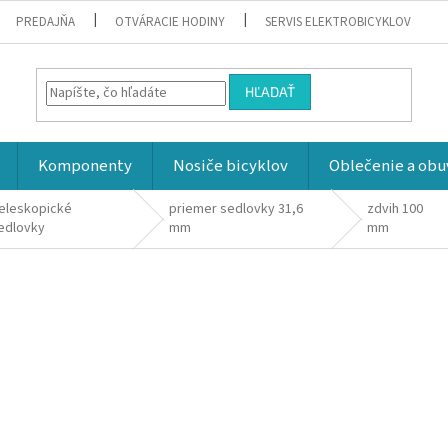
PREDAJŇA
OTVÁRACIE HODINY
SERVIS ELEKTROBICYKLOV
HĽADAŤ
Komponenty
Nosiče bicyklov
Oblečenie a obu
eleskopické
priemer sedlovky 31,6
zdvih 100
edlovky
mm
mm