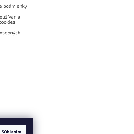
é podmienky
oužívania
cookies
 osobných
 web hokejshop.eu
Súhlasím