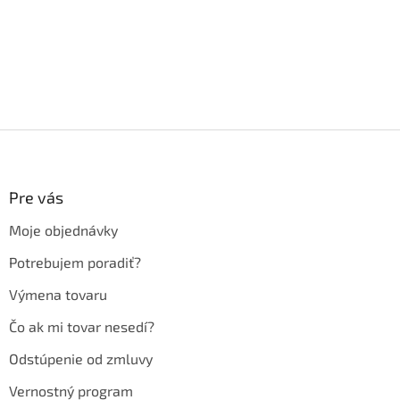
Z
á
p
ä
Pre vás
t
Moje objednávky
i
e
Potrebujem poradiť?
Výmena tovaru
Čo ak mi tovar nesedí?
Odstúpenie od zmluvy
Vernostný program