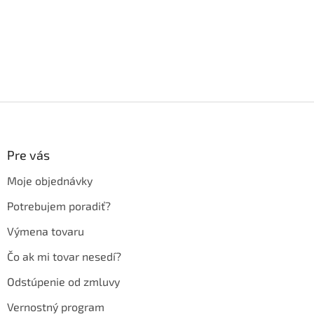
Z
á
p
ä
Pre vás
t
Moje objednávky
i
e
Potrebujem poradiť?
Výmena tovaru
Čo ak mi tovar nesedí?
Odstúpenie od zmluvy
Vernostný program