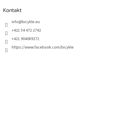
Kontakt
info
@
bicykle.eu
+421 54 472 2742
+421 904089272
https://www.facebook.com/bicykle