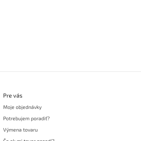
Z
á
p
ä
Pre vás
t
Moje objednávky
i
e
Potrebujem poradiť?
Výmena tovaru
Čo ak mi tovar nesedí?