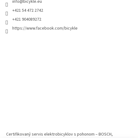
info
@
bicykle.eu
+421 54 472 2742
+421 904089272
https://www.facebook.com/bicykle
Certifikovaný servis elektrobicyklov s pohonom – BOSCH,