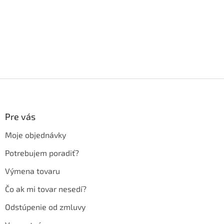
Z
á
p
ä
Pre vás
t
Moje objednávky
i
e
Potrebujem poradiť?
Výmena tovaru
Čo ak mi tovar nesedí?
Odstúpenie od zmluvy