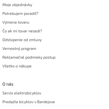
t
Moje objednávky
i
e
Potrebujem poradiť?
Výmena tovaru
Čo ak mi tovar nesedí?
Odstúpenie od zmluvy
Vernostný program
Reklamačné podmieky postup
Všetko o nákupe
O nás
Servis elektrobicyklov
Predajňa bicyklov v Bardejove