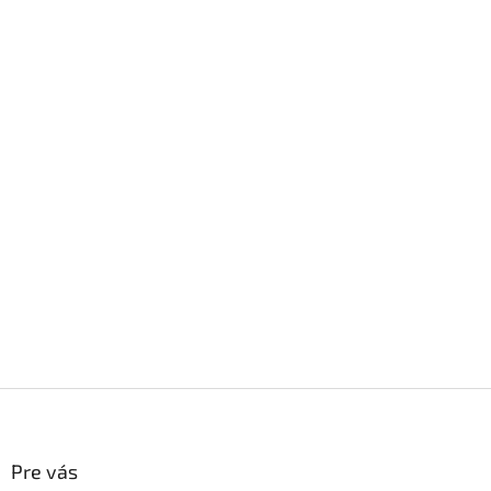
Z
á
p
ä
Pre vás