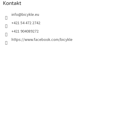
Kontakt
info
@
bicykle.eu
+421 54 472 2742
+421 904089272
https://www.facebook.com/bicykle