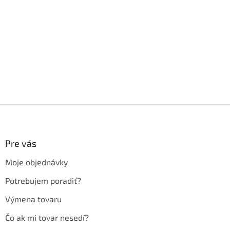
Z
á
p
ä
Pre vás
t
Moje objednávky
i
e
Potrebujem poradiť?
Výmena tovaru
Čo ak mi tovar nesedí?