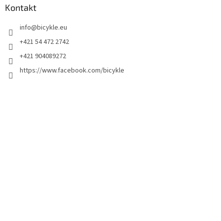
Kontakt
info
@
bicykle.eu
+421 54 472 2742
+421 904089272
https://www.facebook.com/bicykle