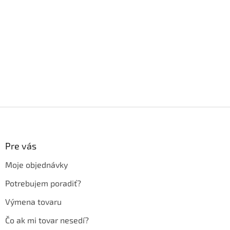
Z
á
p
ä
Pre vás
t
Moje objednávky
i
e
Potrebujem poradiť?
Výmena tovaru
Čo ak mi tovar nesedí?