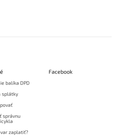
ké
Facebook
ie balíka DPD
 splátky
povať
ť správnu
icykla
var zaplatiť?