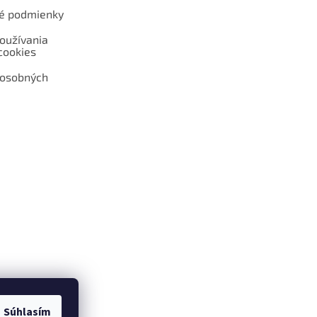
é podmienky
oužívania
cookies
 osobných
 web hokejshop.eu
Súhlasím