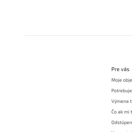
Z
á
p
ä
t
Pre vás
i
e
Moje obj
Potrebuj
Výmena t
Čo ak mi 
Odstúpen