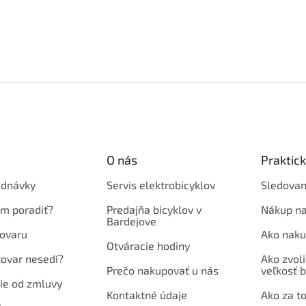
O nás
Praktic
ednávky
Servis elektrobicyklov
Sledovan
em poradiť?
Predajňa bicyklov v
Nákup na
Bardejove
ovaru
Ako naku
Otváracie hodiny
tovar nesedí?
Ako zvoli
Prečo nakupovať u nás
veľkosť b
ie od zmluvy
Kontaktné údaje
Ako za to