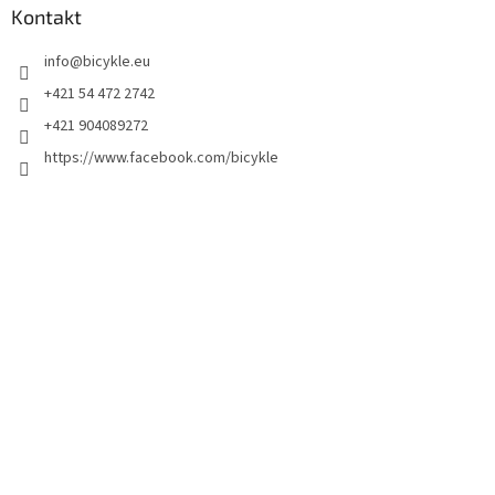
Kontakt
info
@
bicykle.eu
+421 54 472 2742
+421 904089272
https://www.facebook.com/bicykle