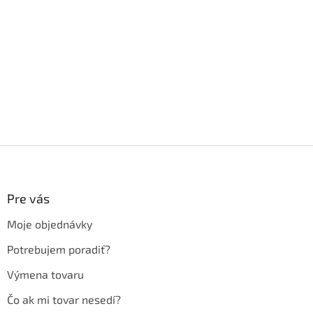
Z
á
p
ä
Pre vás
t
Moje objednávky
i
e
Potrebujem poradiť?
Výmena tovaru
Čo ak mi tovar nesedí?