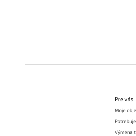
Z
á
p
ä
t
Pre vás
i
e
Moje obj
Potrebuj
Výmena t