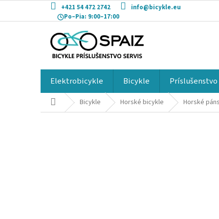
Prejsť
+421 54 472 2742
info@bicykle.eu
na
Po–Pia:
9:00–17:00
obsah
Elektrobicykle
Bicykle
Príslušenstvo
Domov
Bicykle
Horské bicykle
Horské páns