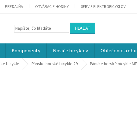
PREDAJŇA
OTVÁRACIE HODINY
SERVIS ELEKTROBICYKLOV
HĽADAŤ
Komponenty
Nosiče bicyklov
Oblečenie a obu
ke bicykle
Pánske horské bicykle 29
Pánske horské bicykle M