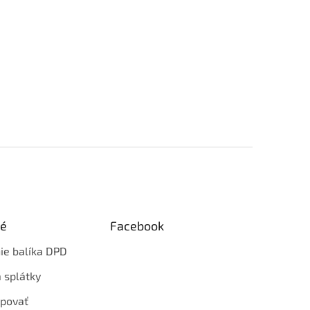
ké
Facebook
ie balíka DPD
 splátky
povať