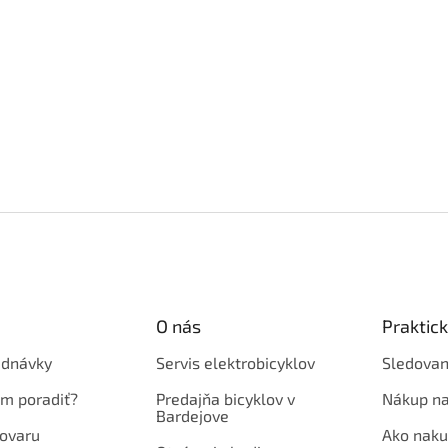
O nás
Praktic
ednávky
Servis elektrobicyklov
Sledovan
em poradiť?
Predajňa bicyklov v
Nákup na
Bardejove
ovaru
Ako naku