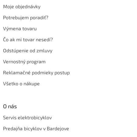
t
Moje objednávky
i
e
Potrebujem poradiť?
Výmena tovaru
Čo ak mi tovar nesedí?
Odstúpenie od zmluvy
Vernostný program
Reklamačné podmieky postup
Všetko o nákupe
O nás
Servis elektrobicyklov
Predajňa bicyklov v Bardejove