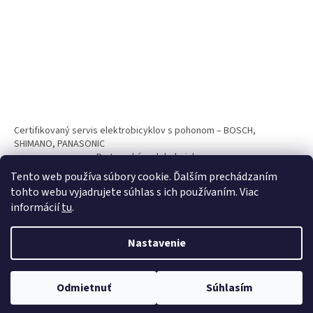
Certifikovaný servis elektrobicyklov s pohonom – BOSCH,
SHIMANO, PANASONIC
Partnerský web hokejshop.eu
Tento web používa súbory cookie. Ďalším prechádzaním
tohto webu vyjadrujete súhlas s ich používaním. Viac
informácií
tu
.
Nastavenie
Vytvoril Shoptet
Odmietnuť
Súhlasím
Copyright 2026
BICYKLE SPAIZ shop
. Všetky práva vyhradené.
Nakupuj teraz na splátky s 0% navýšním. Platí pri nákupe nad 100€.