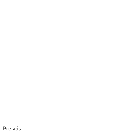
Z
á
p
ä
Pre vás