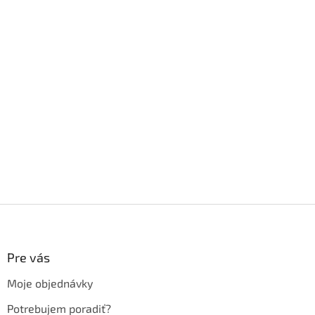
Z
á
p
ä
Pre vás
t
Moje objednávky
i
e
Potrebujem poradiť?