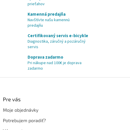
prieťahov
Kamenná predajňa
Navštívte našu kamennú
predajňu
Certifikovaný servis e-bicykle
Diagnostika, záručný a pozáručný
servis
Doprava zadarmo
Pri nákupe nad 100€ je doprava
zadarmo
Z
á
p
ä
Pre vás
t
Moje objednávky
i
e
Potrebujem poradiť?