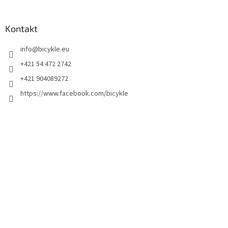
Kontakt
info
@
bicykle.eu
+421 54 472 2742
+421 904089272
https://www.facebook.com/bicykle