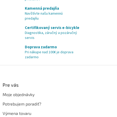
Kamenná predajňa
Navštívte našu kamennú
predajňu
Certifikovaný servis e-bicykle
Diagnostika, záručný a pozáručný
servis
Doprava zadarmo
Pri nákupe nad 100€ je doprava
zadarmo
Z
á
p
ä
Pre vás
t
Moje objednávky
i
e
Potrebujem poradiť?
Výmena tovaru