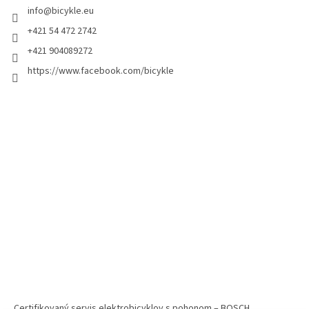
info
@
bicykle.eu
+421 54 472 2742
+421 904089272
https://www.facebook.com/bicykle
Certifikovaný servis elektrobicyklov s pohonom – BOSCH,