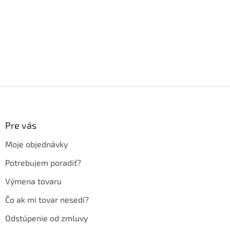
Z
á
p
ä
Pre vás
t
Moje objednávky
i
e
Potrebujem poradiť?
Výmena tovaru
Čo ak mi tovar nesedí?
Odstúpenie od zmluvy