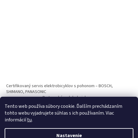
Certifikovaný servis elektrobicyklov s pohonom – BOSCH,
SHIMANO, PANASONIC
Partnerský web hokejshop.eu
Tento web používa súbory cookie. Ďalším prechádzaním
tohto webu vyjadrujete súhlas s ich používaním. Viac
informácií
tu
.
Nastavenie
Vytvoril Shoptet