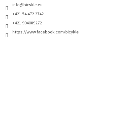
info
@
bicykle.eu
+421 54 472 2742
+421 904089272
https://www.facebook.com/bicykle