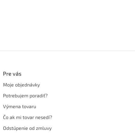
Z
á
p
ä
Pre vás
t
Moje objednávky
i
e
Potrebujem poradiť?
Výmena tovaru
Čo ak mi tovar nesedí?
Odstúpenie od zmluvy