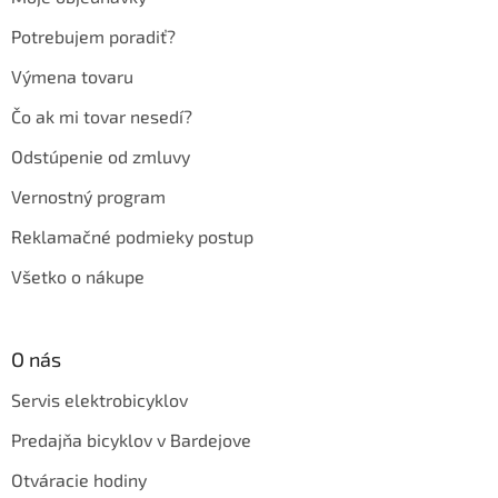
i
e
Potrebujem poradiť?
Výmena tovaru
Čo ak mi tovar nesedí?
Odstúpenie od zmluvy
Vernostný program
Reklamačné podmieky postup
Všetko o nákupe
O nás
Servis elektrobicyklov
Predajňa bicyklov v Bardejove
Otváracie hodiny