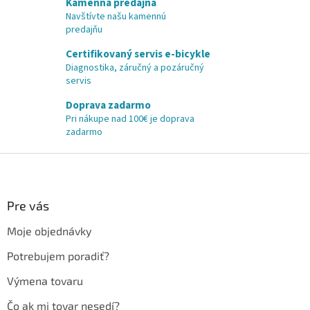
Kamenná predajňa
Navštívte našu kamennú
predajňu
Certifikovaný servis e-bicykle
Diagnostika, záručný a pozáručný
servis
Doprava zadarmo
Pri nákupe nad 100€ je doprava
zadarmo
Z
á
p
ä
Pre vás
t
Moje objednávky
i
e
Potrebujem poradiť?
Výmena tovaru
Čo ak mi tovar nesedí?