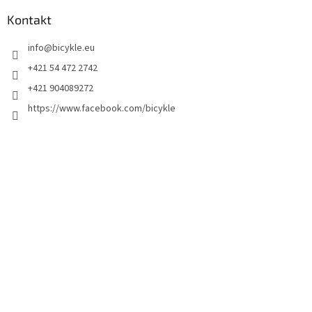
Kontakt
info
@
bicykle.eu
+421 54 472 2742
+421 904089272
https://www.facebook.com/bicykle