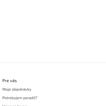
Z
á
p
ä
Pre vás
t
Moje objednávky
i
e
Potrebujem poradiť?