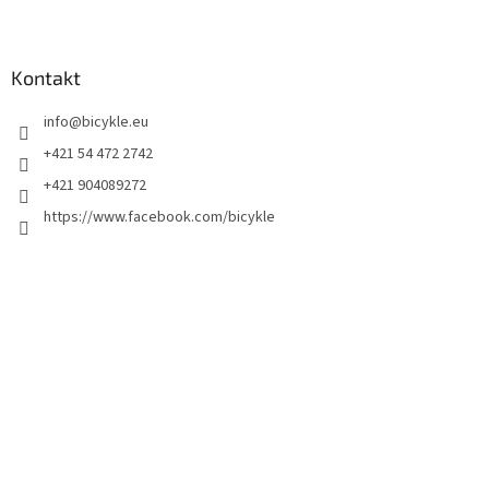
Kontakt
info
@
bicykle.eu
+421 54 472 2742
+421 904089272
https://www.facebook.com/bicykle