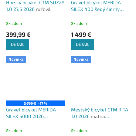
Horský bicykel CTM SUZZY
Gravel bicykel MERIDA
1.0 27,5 2026
ružová
SILEX 400 šedý čierny
2026
šedý(čierny)
Skladom
Skladom
399,99 €
1 499 €
DETAIL
DETAIL
Novinka
Novinka
2 799 €
–17 %
Gravel bicykel MERIDA
Mestský bicykel CTM RITA
SILEX 5000 2026
1.0 2026
matná
šedý(čierny)
tmavočervená
Skladom
Skladom