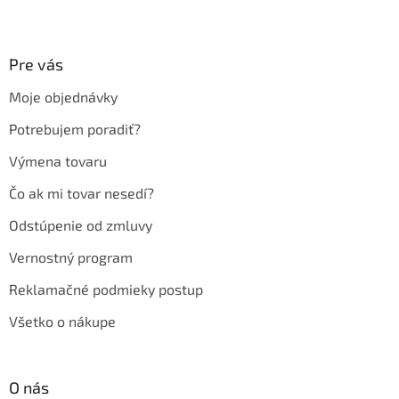
Z
á
p
ä
Pre vás
t
Moje objednávky
i
e
Potrebujem poradiť?
Výmena tovaru
Čo ak mi tovar nesedí?
Odstúpenie od zmluvy
Vernostný program
Reklamačné podmieky postup
Všetko o nákupe
O nás