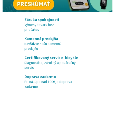
m
z
b
Záruka spokojnosti
Výmeny tovaru bez
i
prieťahov
c
Kamenná predajňa
y
Navštívte našu kamennú
k
predajňu
l
Certifikovaný servis e-bicykle
o
Diagnostika, záručný a pozáručný
servis
v
a
Doprava zadarmo
Pri nákupe nad 100€ je doprava
n
zadarmo
i
a
z
a