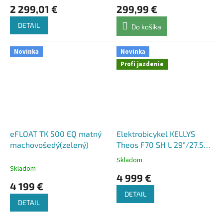
2 299,01 €
299,99 €
DETAIL
Do košíka
Novinka
Novinka
Profi jazdenie
eFLOAT TK 500 EQ matný
Elektrobicykel KELLYS
machovošedý(zelený)
Theos F70 SH L 29"/27.5"
820Wh
Skladom
Priemerné
Skladom
hodnotenie
4 999 €
produktu
4 199 €
je
DETAIL
5,0
DETAIL
z
5