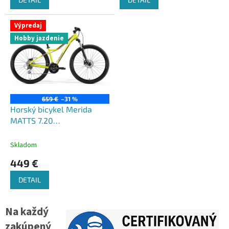
Výpredaj
Hobby jazdenie
659 €
–31 %
Horský bicykel Merida
MATTS 7.20
limetkový(červený) 2022
Skladom
449 €
DETAIL
Na každý
zakúpený