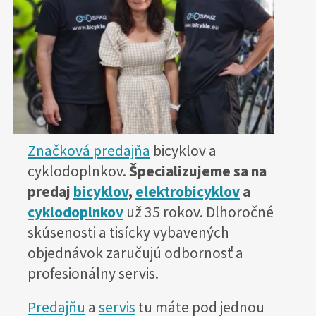
Značková predajňa
bicyklov a
cyklodoplnkov.
Špecializujeme sa na
predaj
bicyklov
,
elektrobicyklov
a
cyklodoplnkov
už 35 rokov. Dlhoročné
skúsenosti a tisícky vybavených
objednávok zaručujú odbornosť a
profesionálny servis.
Predajňu
a
servis
tu máte pod jednou