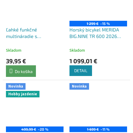
1 299 €
–15 %
Ľahké funkčné
Horský bicykel MERIDA
multináradie s
BIG.NINE TR 600 2026
knôtovačom
burgund červený
CRANKBROTHERS Multi-
Skladom
Skladom
20 Tool
39,95 €
1 099,01 €
DETAIL
Do košíka
Novinka
Novinka
Hobby jazdenie
499,99 €
–20 %
1 699 €
–11 %