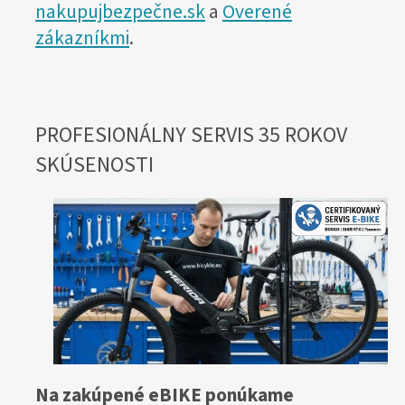
nakupujbezpečne.sk
a
Overené
zákazníkmi
.
PROFESIONÁLNY SERVIS 35 ROKOV
SKÚSENOSTI
Na zakúpené eBIKE ponúkame