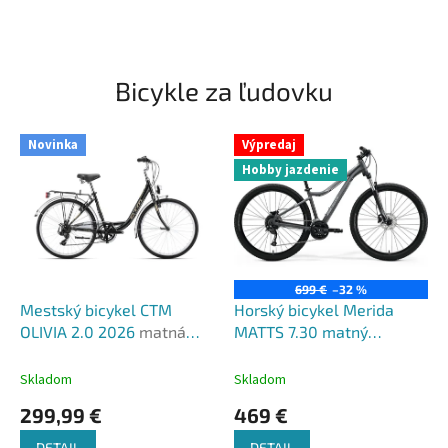
Bicykle za ľudovku
Novinka
Výpredaj
Hobby jazdenie
699 €
–32 %
Mestský bicykel CTM
Horský bicykel Merida
OLIVIA 2.0 2026
matná
MATTS 7.30 matný
čierna
šedý(strieborný) 2022
Skladom
Skladom
299,99 €
469 €
DETAIL
DETAIL