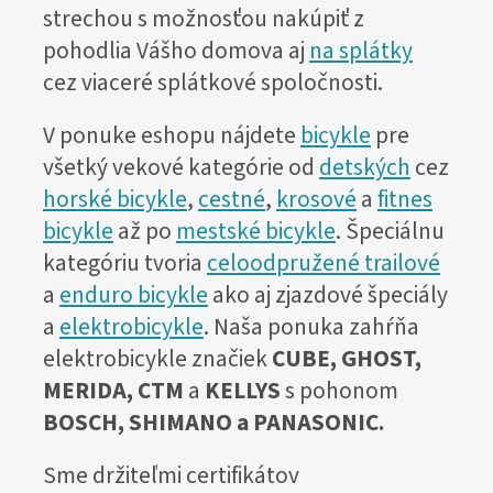
strechou s možnosťou nakúpiť z
pohodlia Vášho domova aj
na splátky
cez viaceré splátkové spoločnosti.
V ponuke eshopu nájdete
bicykle
pre
všetký vekové kategórie od
detských
cez
horské bicykle
,
cestné
,
krosové
a
fitnes
bicykle
až po
mestské bicykle
. Špeciálnu
kategóriu tvoria
celoodpružené trailové
a
enduro bicykle
ako aj zjazdové špeciály
a
elektrobicykle
. Naša ponuka zahŕňa
elektrobicykle značiek
CUBE, GHOST,
MERIDA, CTM
a
KELLYS
s pohonom
BOSCH, SHIMANO a PANASONIC.
Sme držiteľmi certifikátov