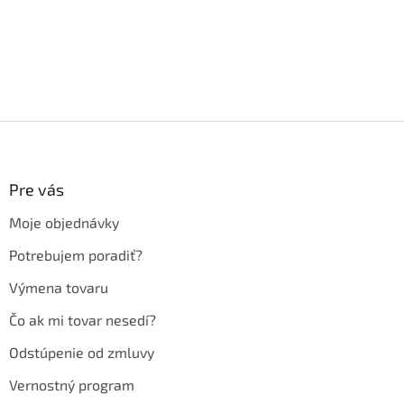
Z
á
p
ä
Pre vás
t
Moje objednávky
i
e
Potrebujem poradiť?
Výmena tovaru
Čo ak mi tovar nesedí?
Odstúpenie od zmluvy
Vernostný program