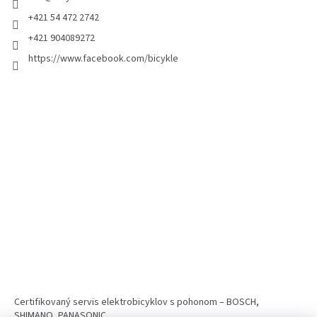
+421 54 472 2742
+421 904089272
https://www.facebook.com/bicykle
Certifikovaný servis elektrobicyklov s pohonom – BOSCH,
SHIMANO, PANASONIC