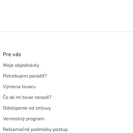
Z
á
p
ä
Pre vás
t
Moje objednávky
i
e
Potrebujem poradiť?
Výmena tovaru
Čo ak mi tovar nesedí?
Odstúpenie od zmluvy
Vernostný program
Reklamačné podmieky postup