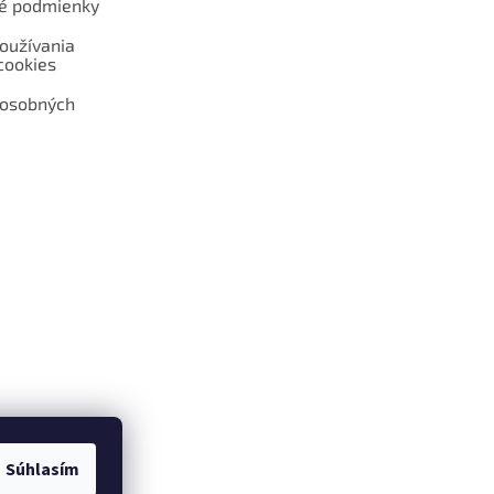
é podmienky
oužívania
cookies
 osobných
 web hokejshop.eu
Súhlasím