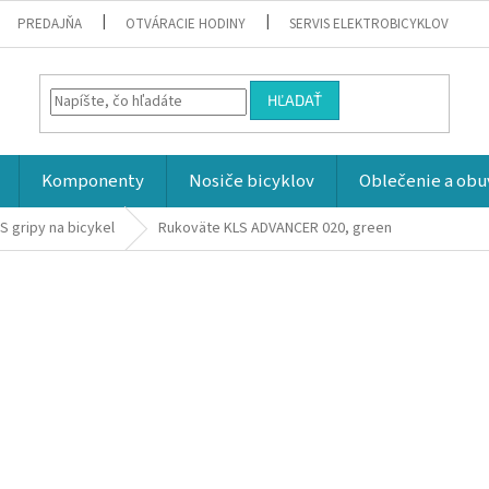
PREDAJŇA
OTVÁRACIE HODINY
SERVIS ELEKTROBICYKLOV
HĽADAŤ
Komponenty
Nosiče bicyklov
Oblečenie a obu
S gripy na bicykel
Rukoväte KLS ADVANCER 020, green