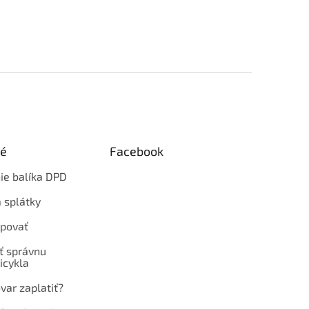
ké
Facebook
ie balíka DPD
 splátky
povať
ť správnu
icykla
var zaplatiť?