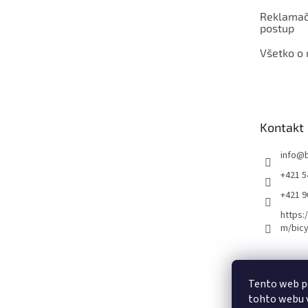
Reklamač
postup
Všetko o
Kontakt
info
@
+421 5
+421 
https:
m/bicy
Certifikovaný se
Tento web p
tohto webu v