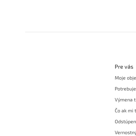
Z
á
p
ä
t
Pre vás
i
e
Moje obj
Potrebuj
Výmena t
Čo ak mi 
Odstúpen
Vernostn