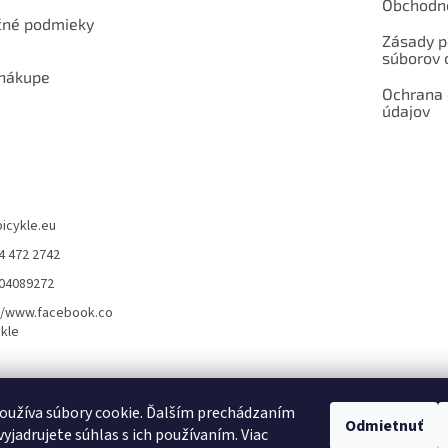
Obchodn
né podmieky
Zásady p
súborov 
 nákupe
Ochrana
údajov
bicykle.eu
4 472 2742
904089272
//www.facebook.co
kle
rvis elektrobicyklov s pohonom – BOSCH, SHIMANO, PANASONIC
Partnerský
oužíva súbory cookie. Ďalším prechádzaním
Odmietnuť
yjadrujete súhlas s ich používaním. Viac