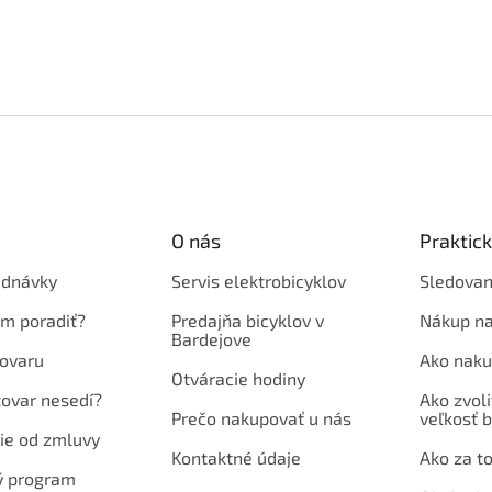
O nás
Praktic
ednávky
Servis elektrobicyklov
Sledovan
em poradiť?
Predajňa bicyklov v
Nákup na
Bardejove
ovaru
Ako naku
Otváracie hodiny
tovar nesedí?
Ako zvoli
Prečo nakupovať u nás
veľkosť b
ie od zmluvy
Kontaktné údaje
Ako za to
ý program