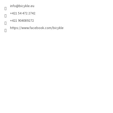
info
@
bicykle.eu
+421 54 472 2742
+421 904089272
https://www.facebook.com/bicykle