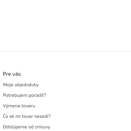
Z
á
p
ä
Pre vás
t
Moje objednávky
i
e
Potrebujem poradiť?
Výmena tovaru
Čo ak mi tovar nesedí?
Odstúpenie od zmluvy