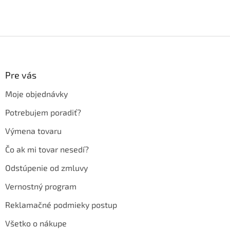
Z
á
p
ä
Pre vás
t
Moje objednávky
i
e
Potrebujem poradiť?
Výmena tovaru
Čo ak mi tovar nesedí?
Odstúpenie od zmluvy
Vernostný program
Reklamačné podmieky postup
Všetko o nákupe