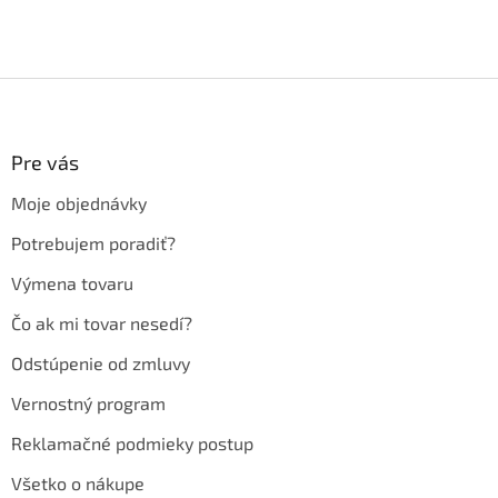
Z
á
p
ä
Pre vás
t
Moje objednávky
i
e
Potrebujem poradiť?
Výmena tovaru
Čo ak mi tovar nesedí?
Odstúpenie od zmluvy
Vernostný program
Reklamačné podmieky postup
Všetko o nákupe