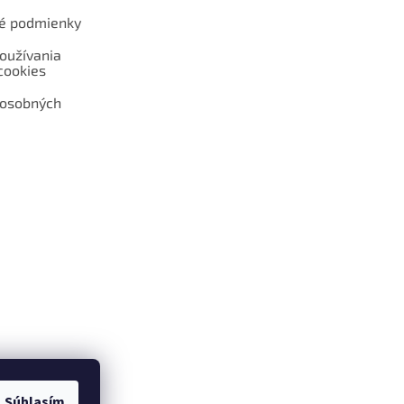
é podmienky
oužívania
cookies
 osobných
 web hokejshop.eu
Súhlasím