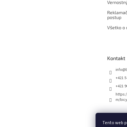
Vernostn
Reklamač
postup
Všetko o
Kontakt
info
@
+421 5
+421 
https:
m/bicy
Certifikovaný se
Tento web p