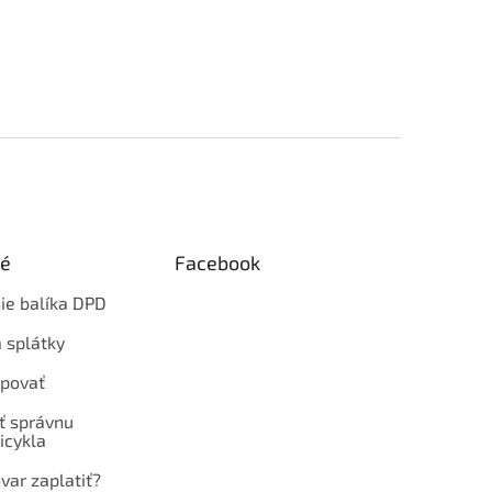
ké
Facebook
ie balíka DPD
 splátky
povať
ť správnu
icykla
var zaplatiť?