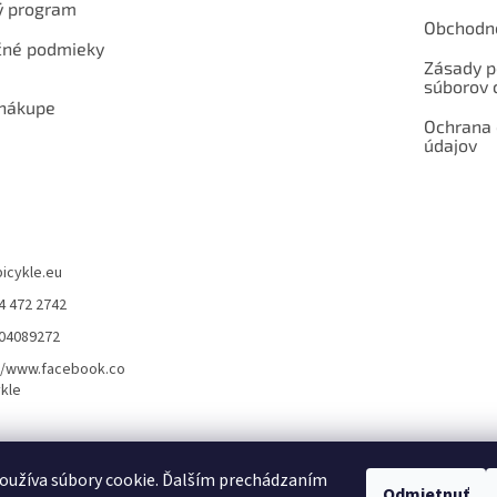
ý program
Obchodn
né podmieky
Zásady p
súborov 
 nákupe
Ochrana
údajov
bicykle.eu
4 472 2742
904089272
//www.facebook.co
kle
rvis elektrobicyklov s pohonom – BOSCH, SHIMANO, PANASONIC
Partnerský
oužíva súbory cookie. Ďalším prechádzaním
Odmietnuť