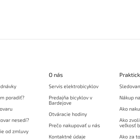
O nás
Praktic
ednávky
Servis elektrobicyklov
Sledovan
em poradiť?
Predajňa bicyklov v
Nákup na
Bardejove
ovaru
Ako naku
Otváracie hodiny
tovar nesedí?
Ako zvoli
Prečo nakupovať u nás
veľkosť b
ie od zmluvy
Kontaktné údaje
Ako za to