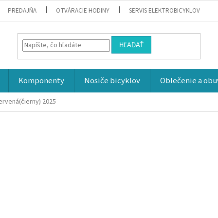
PREDAJŇA
OTVÁRACIE HODINY
SERVIS ELEKTROBICYKLOV
HĽADAŤ
Komponenty
Nosiče bicyklov
Oblečenie a obu
ervená(čierny) 2025