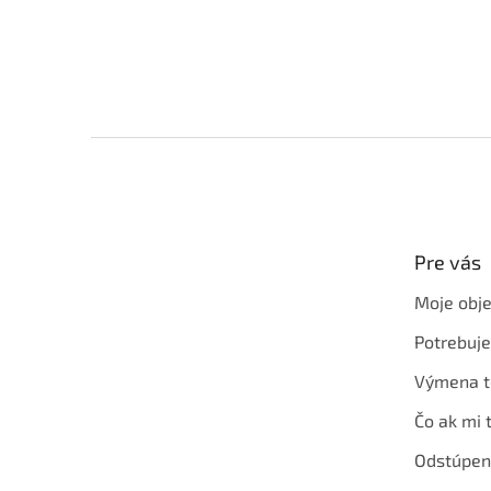
Z
á
p
ä
t
Pre vás
i
e
Moje obj
Potrebuj
Výmena t
Čo ak mi 
Odstúpen