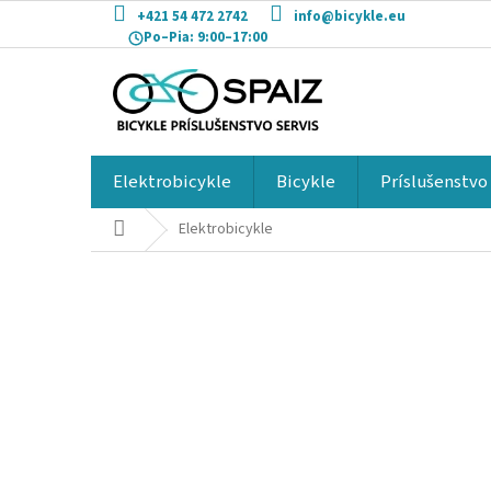
Prejsť
+421 54 472 2742
info@bicykle.eu
na
Po–Pia:
9:00–17:00
obsah
Elektrobicykle
Bicykle
Príslušenstvo
Domov
Elektrobicykle