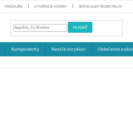
PREDAJŇA
OTVÁRACIE HODINY
SERVIS ELEKTROBICYKLOV
HĽADAŤ
Komponenty
Nosiče bicyklov
Oblečenie a obu