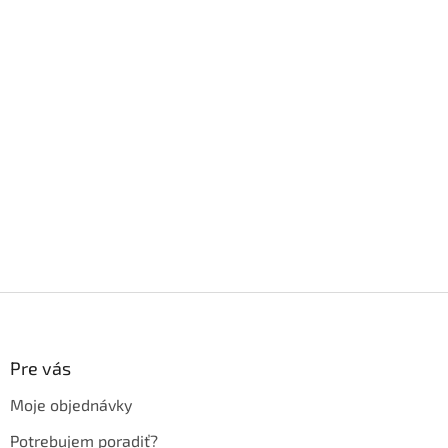
Z
á
p
ä
Pre vás
t
Moje objednávky
i
e
Potrebujem poradiť?