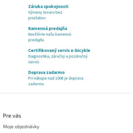
Záruka spokojnosti
Výmeny tovaru bez
prieťahov
Kamenná predajňa
Navštívte našu kamennú
predajňu
Certifikovaný servis e-bicykle
Diagnostika, záručný a pozáručný
servis
Doprava zadarmo
Pri nákupe nad 100€ je doprava
zadarmo
Z
á
p
ä
Pre vás
t
Moje objednávky
i