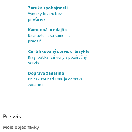
Záruka spokojnosti
Výmeny tovaru bez
prieťahov
Kamenná predajňa
Navštívte našu kamennú
predajňu
Certifikovaný servis e-bicykle
Diagnostika, záručný a pozáručný
servis
Doprava zadarmo
Pri nákupe nad 100€ je doprava
zadarmo
Z
á
p
ä
Pre vás
t
Moje objednávky
i