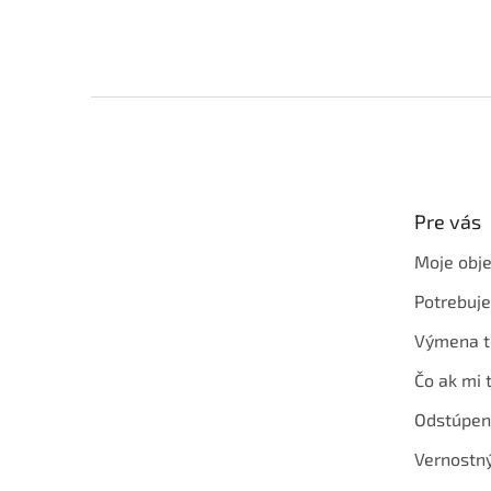
Z
á
p
ä
t
Pre vás
i
e
Moje obj
Potrebuj
Výmena t
Čo ak mi 
Odstúpen
Vernostn