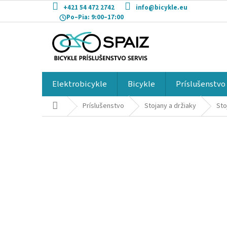
Prejsť
+421 54 472 2742
info@bicykle.eu
na
Po–Pia:
9:00–17:00
obsah
Elektrobicykle
Bicykle
Príslušenstvo
Domov
Príslušenstvo
Stojany a držiaky
Sto