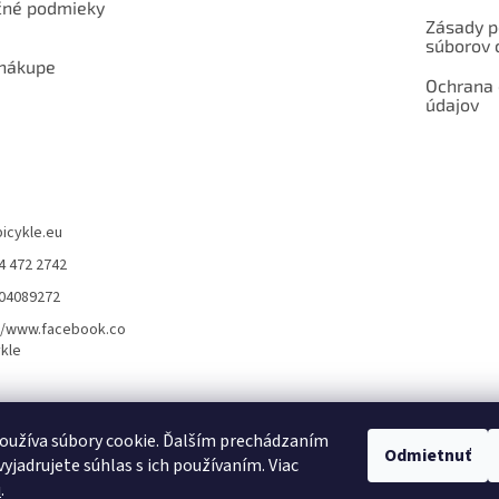
né podmieky
Zásady p
súborov 
 nákupe
Ochrana
údajov
bicykle.eu
4 472 2742
904089272
//www.facebook.co
kle
rvis elektrobicyklov s pohonom – BOSCH, SHIMANO, PANASONIC
Partnerský
oužíva súbory cookie. Ďalším prechádzaním
Odmietnuť
yjadrujete súhlas s ich používaním. Viac
u
.