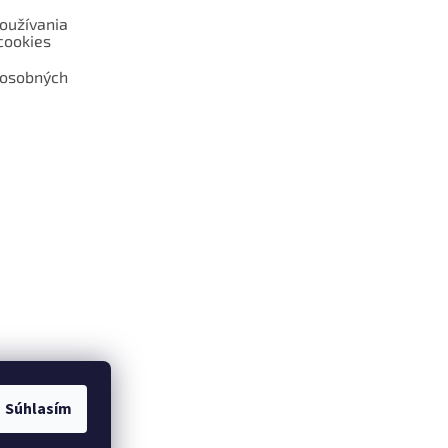
oužívania
cookies
 osobných
 web hokejshop.eu
Súhlasím