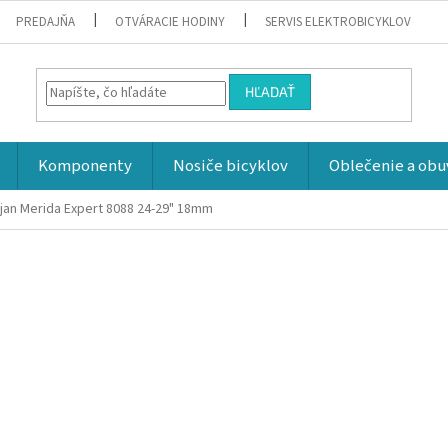
PREDAJŇA
OTVÁRACIE HODINY
SERVIS ELEKTROBICYKLOV
HĽADAŤ
Komponenty
Nosiče bicyklov
Oblečenie a obu
jan Merida Expert 8088 24-29" 18mm