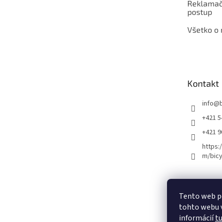
Reklamač
postup
Všetko o
Kontakt
info
@
+421 5
+421 
https:
m/bicy
Certifikovaný se
Tento web p
tohto webu v
informácií
t