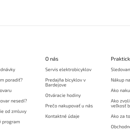
O nás
Praktic
ednávky
Servis elektrobicyklov
Sledovan
em poradiť?
Predajňa bicyklov v
Nákup na
Bardejove
ovaru
Ako naku
Otváracie hodiny
tovar nesedí?
Ako zvoli
Prečo nakupovať u nás
veľkosť b
ie od zmluvy
Kontaktné údaje
Ako za to
ý program
Obchodn