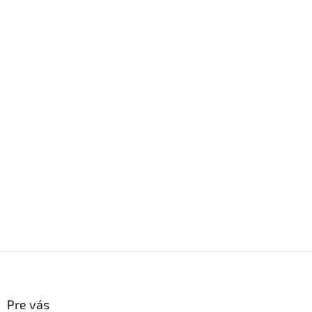
Z
á
p
ä
Pre vás