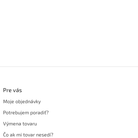
Z
á
p
ä
Pre vás
t
Moje objednávky
i
e
Potrebujem poradiť?
Výmena tovaru
Čo ak mi tovar nesedí?