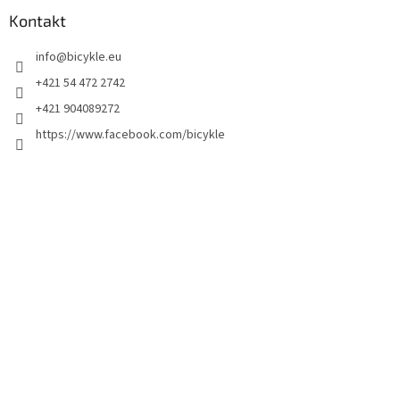
Kontakt
info
@
bicykle.eu
+421 54 472 2742
+421 904089272
https://www.facebook.com/bicykle