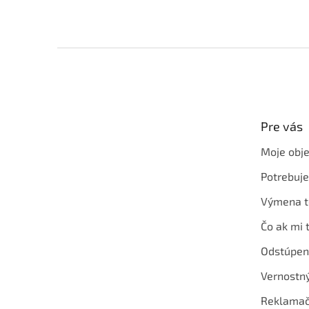
Z
á
p
ä
t
Pre vás
i
e
Moje obj
Potrebuj
Výmena t
Čo ak mi 
Odstúpen
Vernostn
Reklamač