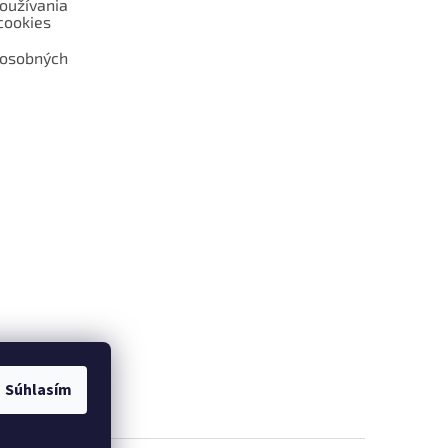
oužívania
cookies
 osobných
 web hokejshop.eu
Súhlasím