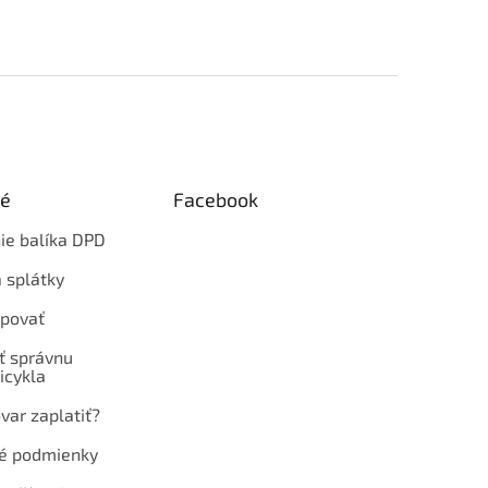
ké
Facebook
ie balíka DPD
 splátky
povať
ť správnu
icykla
var zaplatiť?
é podmienky