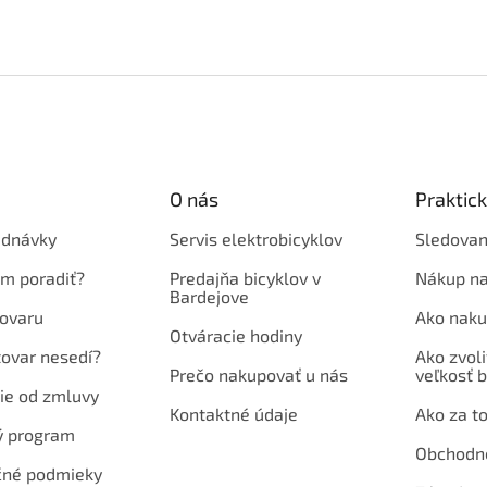
O nás
Praktic
ednávky
Servis elektrobicyklov
Sledovan
em poradiť?
Predajňa bicyklov v
Nákup na
Bardejove
ovaru
Ako naku
Otváracie hodiny
tovar nesedí?
Ako zvoli
Prečo nakupovať u nás
veľkosť b
ie od zmluvy
Kontaktné údaje
Ako za to
ý program
Obchodn
né podmieky