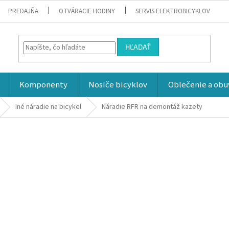
PREDAJŇA
OTVÁRACIE HODINY
SERVIS ELEKTROBICYKLOV
HĽADAŤ
Komponenty
Nosiče bicyklov
Oblečenie a obu
Iné náradie na bicykel
Náradie RFR na demontáž kazety