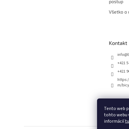
postup
Všetko o
Kontakt
info
@
+421 5
+421 
https:
m/bicy
Certifikovaný se
Tento web p
tohto webu v
informácií
t