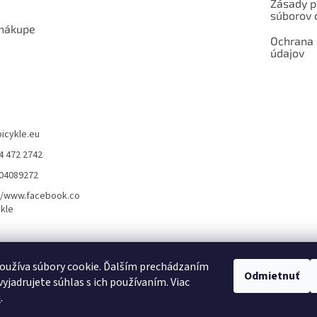
Zásady p
súborov 
 nákupe
Ochrana
údajov
bicykle.eu
4 472 2742
904089272
//www.facebook.co
kle
rvis elektrobicyklov s pohonom – BOSCH, SHIMANO, PANASONIC
Partnerský
oužíva súbory cookie. Ďalším prechádzaním
Odmietnuť
yjadrujete súhlas s ich používaním. Viac
u
.