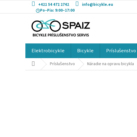
Prejsť
+421 54 472 2742
info@bicykle.eu
na
Po–Pia:
9:00–17:00
obsah
Elektrobicykle
Bicykle
Príslušenstvo
Domov
Príslušenstvo
Náradie na opravu bicykla