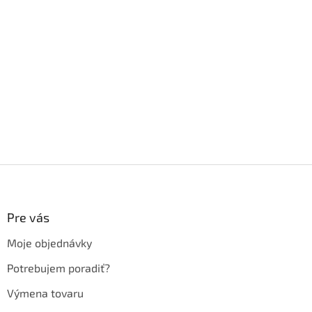
Z
á
p
ä
Pre vás
t
Moje objednávky
i
e
Potrebujem poradiť?
Výmena tovaru