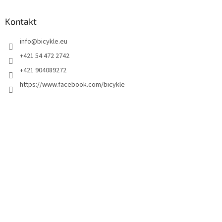
Kontakt
info
@
bicykle.eu
+421 54 472 2742
+421 904089272
https://www.facebook.com/bicykle