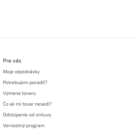
Z
á
p
ä
Pre vás
t
Moje objednávky
i
e
Potrebujem poradiť?
Výmena tovaru
Čo ak mi tovar nesedí?
Odstúpenie od zmluvy
Vernostný program