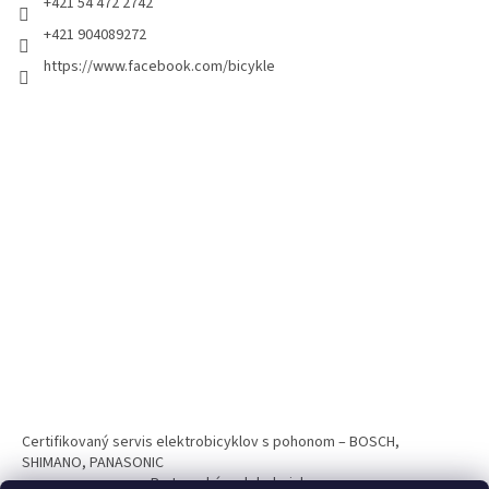
+421 54 472 2742
+421 904089272
https://www.facebook.com/bicykle
Certifikovaný servis elektrobicyklov s pohonom – BOSCH,
SHIMANO, PANASONIC
Partnerský web hokejshop.eu