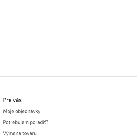
Z
á
p
ä
Pre vás
t
Moje objednávky
i
e
Potrebujem poradiť?
Výmena tovaru