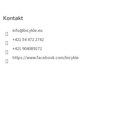
Kontakt
info
@
bicykle.eu
+421 54 472 2742
+421 904089272
https://www.facebook.com/bicykle