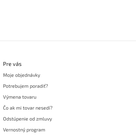
Z
á
p
ä
Pre vás
t
Moje objednávky
i
e
Potrebujem poradiť?
Výmena tovaru
Čo ak mi tovar nesedí?
Odstúpenie od zmluvy
Vernostný program